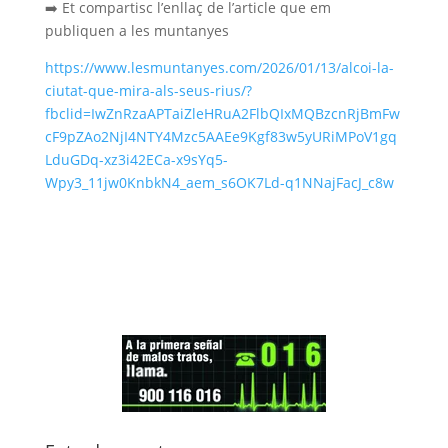
➡️ Et compartisc l’enllaç de l’article que em
publiquen a les muntanyes
https://www.lesmuntanyes.com/2026/01/13/alcoi-la-
ciutat-que-mira-als-seus-rius/?
fbclid=IwZnRzaAPTaiZleHRuA2FlbQIxMQBzcnRjBmFw
cF9pZAo2NjI4NTY4Mzc5AAEe9Kgf83w5yURiMPoV1gq
LduGDq-xz3i42ECa-x9sYq5-
Wpy3_11jw0KnbkN4_aem_s6OK7Ld-q1NNajFacJ_c8w