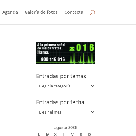
Agenda
Galería de fotos
Contacta
Entradas por temas
Entradas
por
temas
Entradas por fecha
Entradas
por
fecha
agosto 2026
L
M
X
J
V
S
D