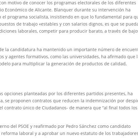
on motivo de conocer los programas electorales de los diferentes
orio Económico de Alicante. Blanquer durante su intervención ha
 en el programa socialista, insistiendo en que lo fundamental para q
puestos de trabajo «estables y con salarios dignos, es que se pued
iciones laborales, competir para producir barato, a través de bajo
to de la candidatura ha mantenido un importante número de encuen
os y agentes formativos, como las universidades, ha afirmado que 
odelo para multiplicar la generación de productos de calidad,
as opciones planteadas por los diferentes partidos presentes, ha
ha, se proponen contratos que reducen la indemnización por despi
 el contrato único de Ciudadanos- de manera que “al final todos los
bierno del PSOE y reafirmado por Pedro Sánchez como candidato
a reforma laboral y a aprobar un nuevo estatuto de los trabajadore