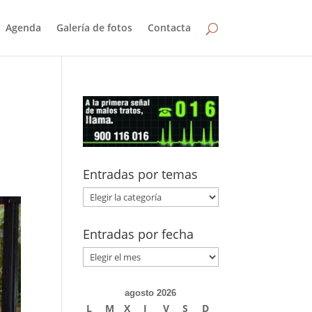
Agenda
Galería de fotos
Contacta
Entradas por temas
Entradas
por
temas
Entradas por fecha
Entradas
por
fecha
agosto 2026
L
M
X
J
V
S
D