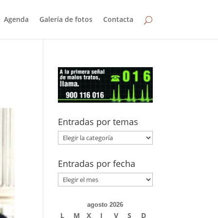
Agenda
Galería de fotos
Contacta
Entradas por temas
Entradas
por
temas
Entradas por fecha
Entradas
por
fecha
agosto 2026
L
M
X
J
V
S
D