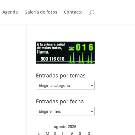
Agenda
Galería de fotos
Contacta
Entradas por temas
Entradas
por
temas
Entradas por fecha
Entradas
por
fecha
agosto 2026
L
M
X
J
V
S
D