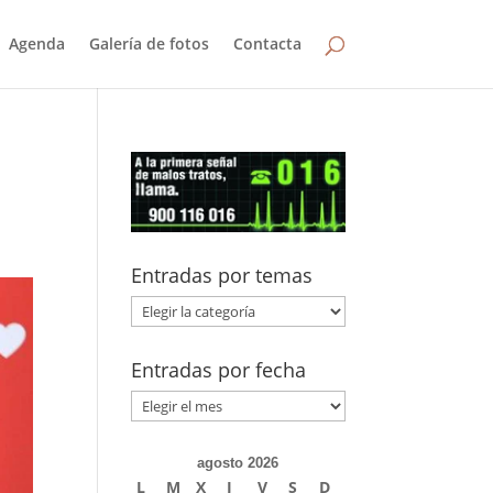
Agenda
Galería de fotos
Contacta
Entradas por temas
Entradas
por
temas
Entradas por fecha
Entradas
por
fecha
agosto 2026
L
M
X
J
V
S
D