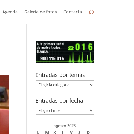
Agenda
Galería de fotos
Contacta
Entradas por temas
Entradas
por
temas
Entradas por fecha
Entradas
por
fecha
agosto 2026
L
M
X
J
V
S
D