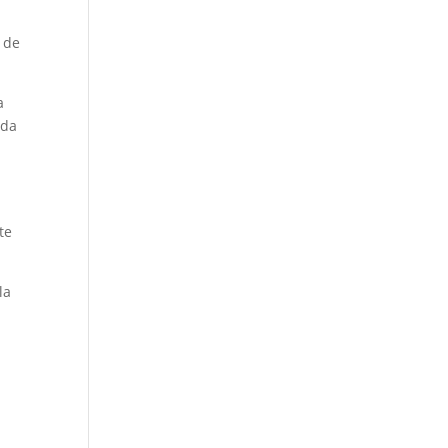
 de
a
ida
te
la