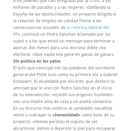
a los jóvenes que han emigrado por la crisis, a los
millones de parados y a las mujeres. «Defiendo la
España de las oportunidades, un proyecto dirigido a
la creación de empleo de calidad frente a las
consecuencias actuales de
la reforma laboral del
PP
», continuó un Pedro Sánchez aclamado por los
suyos y a los que envió un mensaje para terminar a
apenas dos meses para una decisiva doble cita
electoral: «Que nadie nos gane en ganas de ganar».
Sin política en los yates
El acto que concluyó con las palabras del secretario
general del PSOE tuvo como su primera voz a Gabriel
Echávarri. El alcaldable por Alicante, que destacó la
amistad que le une con Pedro Sánchez en el inicio
de su intervención, recordó sus orígenes humildes:
con una madre ama de casa y un padre camarero.
En su discurso más político, el candidato socialista
volvió a subrayar la
«honestidad»
como base de su
proyecto. «Hemos perdido el orgullo de ser
alicantinos. Vamos a dejarnos la piel para recuperar