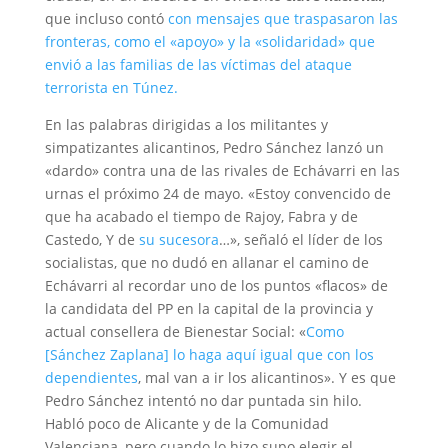
que incluso contó
con mensajes que traspasaron las
fronteras, como el «apoyo» y la «solidaridad» que
envió a las familias de las víctimas del ataque
terrorista en Túnez.
En las palabras dirigidas a los militantes y
simpatizantes alicantinos, Pedro Sánchez lanzó un
«dardo» contra una de las rivales de Echávarri en las
urnas el próximo 24 de mayo. «Estoy convencido de
que ha acabado el tiempo de Rajoy, Fabra y de
Castedo, Y de
su sucesora
…», señaló el líder de los
socialistas, que no dudó en allanar el camino de
Echávarri al recordar uno de los puntos «flacos» de
la candidata del PP en la capital de la provincia y
actual consellera de Bienestar Social: «
Como
[Sánchez Zaplana] lo haga aquí igual que con los
dependientes
, mal van a ir los alicantinos». Y es que
Pedro Sánchez intentó no dar puntada sin hilo.
Habló poco de Alicante y de la Comunidad
Valenciana, pero cuando lo hizo supo elegir el