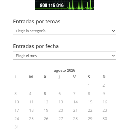
Entradas por temas
Entradas
por
temas
Entradas por fecha
Entradas
por
fecha
agosto 2026
L
M
X
J
V
S
D
1
2
3
4
5
6
7
8
9
10
11
12
13
14
15
16
17
18
19
20
21
22
23
24
25
26
27
28
29
30
31