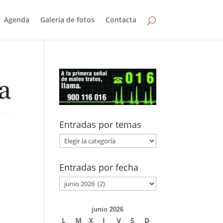
Agenda
Galería de fotos
Contacta
Entradas por temas
Entradas
por
temas
Entradas por fecha
Entradas
por
fecha
junio 2026
L
M
X
J
V
S
D